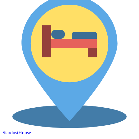
Stardust
House