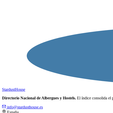
Stardust
House
Directorio Nacional de Albergues y Hostels.
El índice consolida el 
info@stardusthouse.es
España