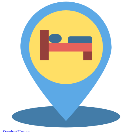
Stardust
House