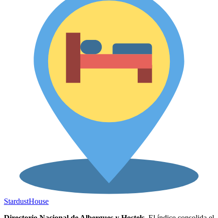
Stardust
House
Directorio Nacional de Albergues y Hostels.
El índice consolida el