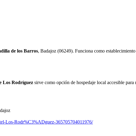
dilla de los Barros
, Badajoz (06249). Funciona como establecimiento d
e Los Rodríguez
sirve como opción de hospedaje local accesible para r
adajoz
e-Hotel-Los-Rodr%C3%ADguez-365705704011976/