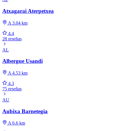
Atxagarai Aterpetxea
A 3.04 km
4.4
28 reseñas
AL
Albergue Usandi
A 4.53 km
4.3
75 reseñas
AU
Aubixa Barnetegia
A 6.6 km