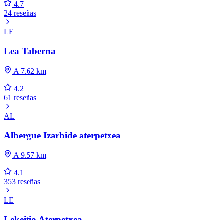
4.7
24 reseñas
LE
Lea Taberna
A 7.62 km
4.2
61 reseñas
AL
Albergue Izarbide aterpetxea
A 9.57 km
4.1
353 reseñas
LE
Lekeitio Aterpetxea