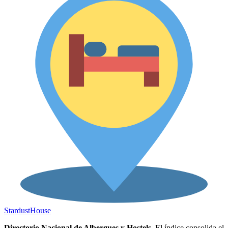
Stardust
House
Directorio Nacional de Albergues y Hostels.
El índice consolida el