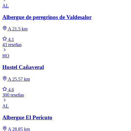
AL
Albergue de peregrinos de Valdesalor
A 21.5 km
4.1
43 reseñas
HO
Hostel Cañaveral
A 25.57 km
4.6
300 reseñas
AL
Albergue El Pericuto
A 28.85 km