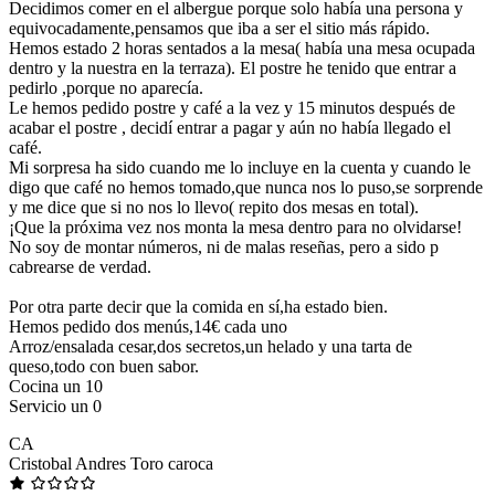
Decidimos comer en el albergue porque solo había una persona y
equivocadamente,pensamos que iba a ser el sitio más rápido.
Hemos estado 2 horas sentados a la mesa( había una mesa ocupada
dentro y la nuestra en la terraza). El postre he tenido que entrar a
pedirlo ,porque no aparecía.
Le hemos pedido postre y café a la vez y 15 minutos después de
acabar el postre , decidí entrar a pagar y aún no había llegado el
café.
Mi sorpresa ha sido cuando me lo incluye en la cuenta y cuando le
digo que café no hemos tomado,que nunca nos lo puso,se sorprende
y me dice que si no nos lo llevo( repito dos mesas en total).
¡Que la próxima vez nos monta la mesa dentro para no olvidarse!
No soy de montar números, ni de malas reseñas, pero a sido p
cabrearse de verdad.
Por otra parte decir que la comida en sí,ha estado bien.
Hemos pedido dos menús,14€ cada uno
Arroz/ensalada cesar,dos secretos,un helado y una tarta de
queso,todo con buen sabor.
Cocina un 10
Servicio un 0
CA
Cristobal Andres Toro caroca