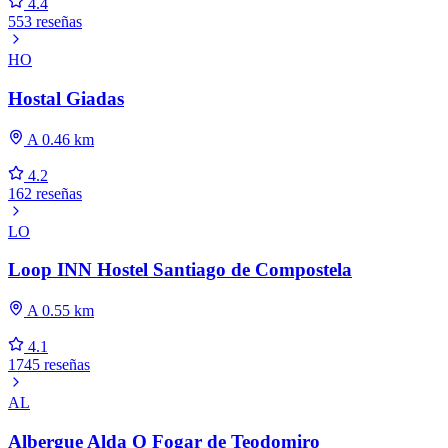
4.4
553 reseñas
HO
Hostal Giadas
A 0.46 km
4.2
162 reseñas
LO
Loop INN Hostel Santiago de Compostela
A 0.55 km
4.1
1745 reseñas
AL
Albergue Alda O Fogar de Teodomiro