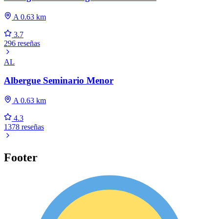
A 0.63 km
3.7
296 reseñas
AL
Albergue Seminario Menor
A 0.63 km
4.3
1378 reseñas
Footer