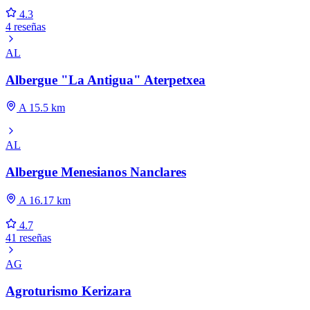
4.3
4 reseñas
AL
Albergue "La Antigua" Aterpetxea
A 15.5 km
AL
Albergue Menesianos Nanclares
A 16.17 km
4.7
41 reseñas
AG
Agroturismo Kerizara