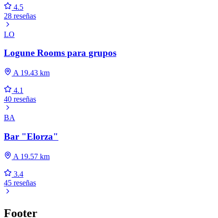
4.5
28 reseñas
LO
Logune Rooms para grupos
A 19.43 km
4.1
40 reseñas
BA
Bar "Elorza"
A 19.57 km
3.4
45 reseñas
Footer