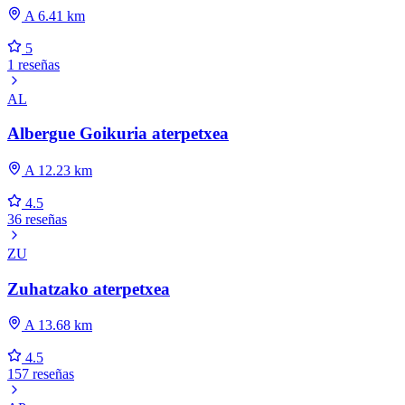
A 6.41 km
5
1 reseñas
AL
Albergue Goikuria aterpetxea
A 12.23 km
4.5
36 reseñas
ZU
Zuhatzako aterpetxea
A 13.68 km
4.5
157 reseñas