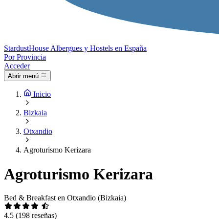
Stardust
House
Albergues y Hostels en España
Por Provincia
Acceder
Abrir menú
Inicio
Bizkaia
Otxandio
Agroturismo Kerizara
Agroturismo Kerizara
Bed & Breakfast en Otxandio (Bizkaia)
4.5
(198 reseñas)