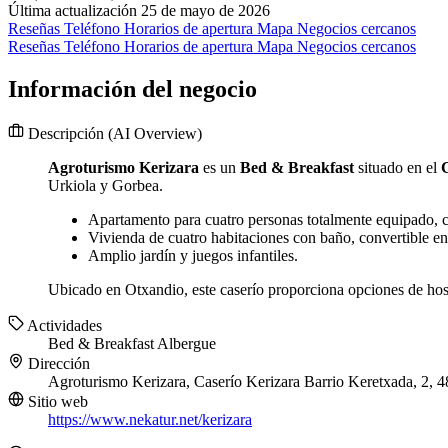
Última actualización 25 de mayo de 2026
Reseñas
Teléfono
Horarios de apertura
Mapa
Negocios cercanos
Reseñas
Teléfono
Horarios de apertura
Mapa
Negocios cercanos
Información del negocio
Descripción
(AI Overview)
Agroturismo Kerizara
es un
Bed & Breakfast
situado en el
C
Urkiola y Gorbea.
Apartamento para cuatro personas totalmente equipado,
Vivienda de cuatro habitaciones con baño, convertible e
Amplio jardín y juegos infantiles.
Ubicado en Otxandio, este caserío proporciona opciones de hospe
Actividades
Bed & Breakfast
Albergue
Dirección
Agroturismo Kerizara, Caserío Kerizara Barrio Keretxada, 2, 
Sitio web
https://www.nekatur.net/kerizara