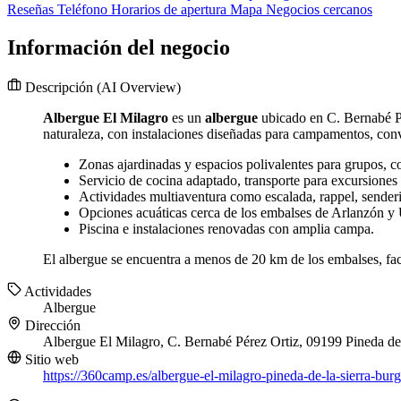
Reseñas
Teléfono
Horarios de apertura
Mapa
Negocios cercanos
Información del negocio
Descripción
(AI Overview)
Albergue El Milagro
es un
albergue
ubicado en C. Bernabé P
naturaleza, con instalaciones diseñadas para campamentos, convi
Zonas ajardinadas y espacios polivalentes para grupos, co
Servicio de cocina adaptado, transporte para excursiones
Actividades multiaventura como escalada, rappel, sender
Opciones acuáticas cerca de los embalses de Arlanzón y 
Piscina e instalaciones renovadas con amplia campa.
El albergue se encuentra a menos de 20 km de los embalses, facil
Actividades
Albergue
Dirección
Albergue El Milagro, C. Bernabé Pérez Ortiz, 09199 Pineda de 
Sitio web
https://360camp.es/albergue-el-milagro-pineda-de-la-sierra-burg