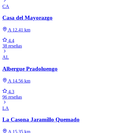
CA
Casa del Mayorazgo
A 12.41 km
4.4
38 reseñas
AL
Albergue Pradoluengo
A 14.56 km
4.3
96 reseñas
LA
La Casona Jaramillo Quemado
A 15.35 km