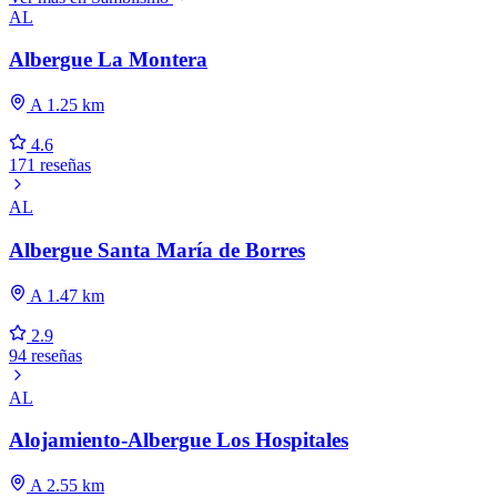
AL
Albergue La Montera
A 1.25 km
4.6
171 reseñas
AL
Albergue Santa María de Borres
A 1.47 km
2.9
94 reseñas
AL
Alojamiento-Albergue Los Hospitales
A 2.55 km