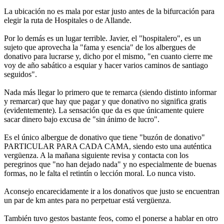
La ubicación no es mala por estar justo antes de la bifurcación para
elegir la ruta de Hospitales o de Allande.
Por lo demás es un lugar terrible. Javier, el "hospitalero", es un
sujeto que aprovecha la "fama y esencia" de los albergues de
donativo para lucrarse y, dicho por el mismo, "en cuanto cierre me
voy de año sabático a esquiar y hacer varios caminos de santiago
seguidos".
Nada más llegar lo primero que te remarca (siendo distinto informar
y remarcar) que hay que pagar y que donativo no significa gratis
(evidentemente). La sensación que da es que únicamente quiere
sacar dinero bajo excusa de "sin ánimo de lucro".
Es el único albergue de donativo que tiene "buzón de donativo"
PARTICULAR PARA CADA CAMA, siendo esto una auténtica
vergüenza. A la mañana siguiente revisa y contacta con los
peregrinos que "no han dejado nada" y no especialmente de buenas
formas, no le falta el retintín o lección moral. Lo nunca visto.
Aconsejo encarecidamente ir a los donativos que justo se encuentran
un par de km antes para no perpetuar está vergüenza.
También tuvo gestos bastante feos, como el ponerse a hablar en otro